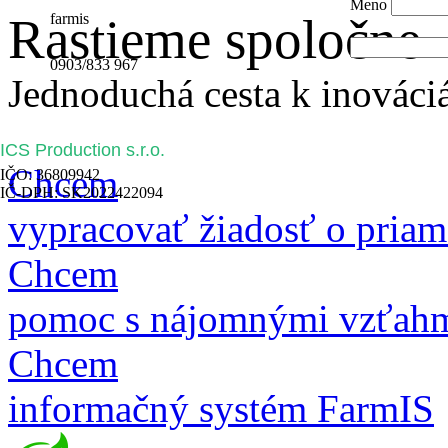
Meno
Rastieme spoločne
farmis
0903/833 967
Jednoduchá cesta k inovác
ICS Production s.r.o.
Chcem
IČO: 36809942
IČ-DPH: SK2022422094
vypracovať žiadosť o priam
Chcem
pomoc s nájomnými vzťahm
Chcem
informačný systém FarmIS